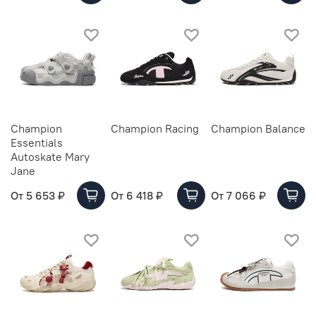
Champion
Champion Racing
Champion Balance
Essentials
Autoskate Mary
Jane
От
5 653 ₽
От
6 418 ₽
От
7 066 ₽