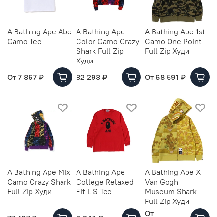
A Bathing Ape Abc
A Bathing Ape
A Bathing Ape 1st
Camo Tee
Color Camo Crazy
Camo One Point
Shark Full Zip
Full Zip Худи
Худи
От
7 867 ₽
82 293 ₽
От
68 591 ₽
A Bathing Ape Mix
A Bathing Ape
A Bathing Ape X
Camo Crazy Shark
College Relaxed
Van Gogh
Full Zip Худи
Fit L S Tee
Museum Shark
Full Zip Худи
От