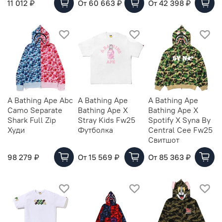
11 012 ₽
От
60 663 ₽
От
42 398 ₽
A Bathing Ape Abc
A Bathing Ape
A Bathing Ape
Camo Separate
Bathing Ape X
Bathing Ape X
Shark Full Zip
Stray Kids Fw25
Spotify X Syna By
Худи
Футболка
Central Cee Fw25
Свитшот
98 279 ₽
От
15 569 ₽
От
85 363 ₽