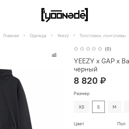
Главная
Одежда
Yeezy
Толстовки, лонгсливы
(0)
YEEZY x GAP x Ba
черный
8 820 ₽
Размер
XS
S
M
Цвет
Пол