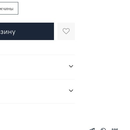
жчины
рзину