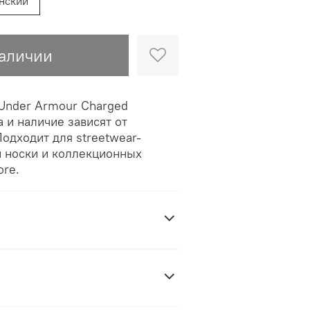
нский
наличии
Under Armour Charged
а и наличие зависят от
одходит для streetwear-
й носки и коллекционных
re.