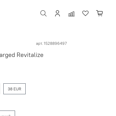
арт.
1528896497
rged Revitalize
38 EUR