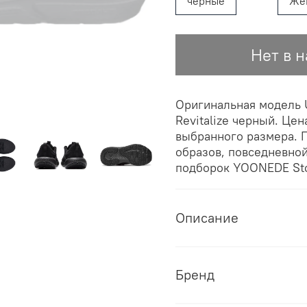
черные
Же
Нет в 
Оригинальная модель 
Revitalize черный. Цен
выбранного размера. П
образов, повседневно
подборок YOONEDE Sto
Описание
Бренд