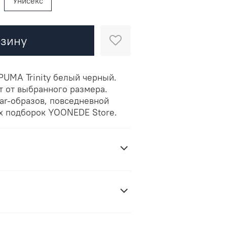
Унисекс
рзину
PUMA Trinity белый черный.
т от выбранного размера.
ar-образов, повседневной
х подборок YOONEDE Store.